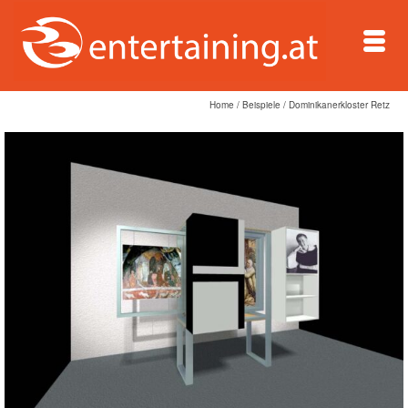
Home
/
Beispiele
/
Dominikanerkloster Retz